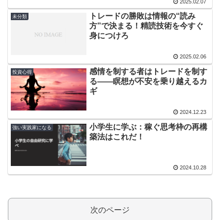
2025.02.07
トレードの勝敗は情報の“読み
未分類
方”で決まる！精読技術を今すぐ
身につけろ
2025.02.06
感情を制する者はトレードを制す
投資心得
る――瞑想が不安を乗り越えるカ
ギ
2024.12.23
小学生に学ぶ：稼ぐ思考枠の再構
強い実践家になる
築法はこれだ！
2024.10.28
次のページ