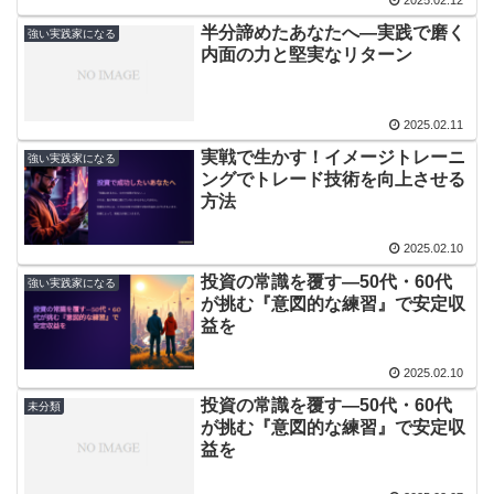
半分諦めたあなたへ―実践で磨く
強い実践家になる
内面の力と堅実なリターン
2025.02.11
実戦で生かす！イメージトレーニ
強い実践家になる
ングでトレード技術を向上させる
方法
2025.02.10
投資の常識を覆す―50代・60代
強い実践家になる
が挑む『意図的な練習』で安定収
益を
2025.02.10
投資の常識を覆す―50代・60代
未分類
が挑む『意図的な練習』で安定収
益を