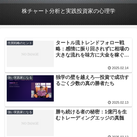
株チャート分析と実践投資家の心理学
タートル流トレンドフォロー戦
売買戦略のヒント
略：感情に振り回されずに相場の
大きな流れを味方に大金を稼ぐ方
法！
2025.02.14
独学の壁を越えろ―投資で成功す
強い実践家になる
るごく少数の真の勝者たち
2025.02.13
勝ち続ける者の秘密：1億円を生
強い実践家になる
むトレーディングエッジの真髄
2025.02.12