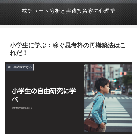
株チャート分析と実践投資家の心理学
小学生に学ぶ：稼ぐ思考枠の再構築法はこ
れだ！
強い実践家になる