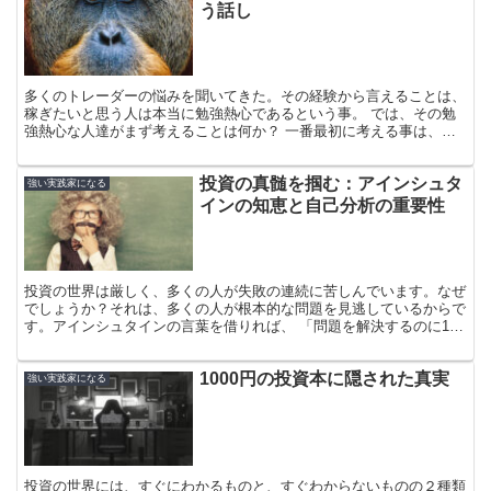
う話し
多くのトレーダーの悩みを聞いてきた。その経験から言えることは、
稼ぎたいと思う人は本当に勉強熱心であるという事。 では、その勉
強熱心な人達がまず考えることは何か？ 一番最初に考える事は、
「誰かのマネ」。 だから、本やDVD、セミナーなどにすが...
投資の真髄を掴む：アインシュタ
強い実践家になる
インの知恵と自己分析の重要性
投資の世界は厳しく、多くの人が失敗の連続に苦しんでいます。なぜ
でしょうか？それは、多くの人が根本的な問題を見逃しているからで
す。アインシュタインの言葉を借りれば、 「問題を解決するのに1時
間あれば、55分は問題について考え、5分は解決策につ...
1000円の投資本に隠された真実
強い実践家になる
投資の世界には、すぐにわかるものと、すぐわからないものの２種類