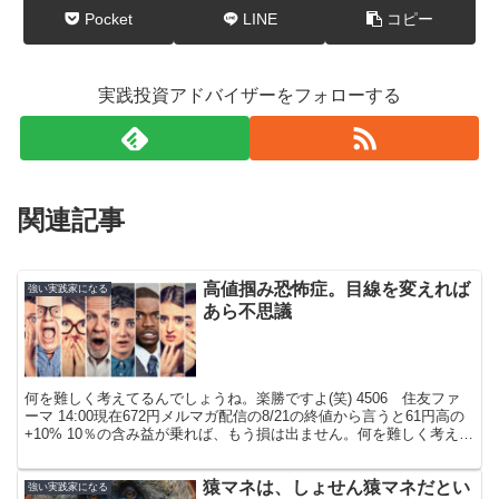
Pocket
LINE
コピー
実践投資アドバイザーをフォローする
関連記事
高値掴み恐怖症。目線を変えれば
強い実践家になる
あら不思議
何を難しく考えてるんでしょうね。楽勝ですよ(笑) 4506 住友ファ
ーマ 14:00現在672円メルマガ配信の8/21の終値から言うと61円高の
+10% 10％の含み益が乗れば、もう損は出ません。何を難しく考えて
るんでしょうね。楽勝ですよ(...
猿マネは、しょせん猿マネだとい
強い実践家になる