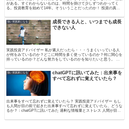
がある。すぐわからないものは、時間を掛けて少しずつわかってく
る。投資教育を始めて14年。そういうことだったのか！ 投資の真
髄：基礎こそが全て 投資の旅路は、多くの人が同じような段...
成長できる人と、いつまでも成長
強い実践家になる
できない人
実践投資アドバイザー 私が素人だったら・・・うまくいっている人
が何をみているのか？どこに時間を多く使っているのか？何に関心を
持っているのか？どんな努力をしているのかを知りたいと思う。 そ
してその姿勢を真似れば、自分も同じようにできるはずだと...
chatGPTに訊いてみた：出来事を
強い実践家になる
すべて忘れずに覚えていたら？
出来事をすべて忘れずに覚えていたら？ 実践投資アドバイザー もし
も人間が目の前で起きた出来事すべて忘れずに覚えていたら、どうな
るか？：chatGPTに訊いてみた 過剰な情報量とストレス 人間が目の
前で起きた出来事をすべて忘れずに覚えていたら...